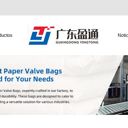
ductos
Notic