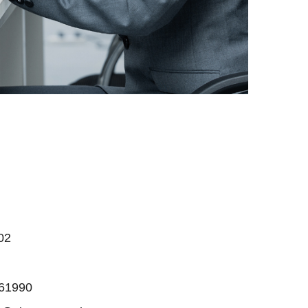
02
861990