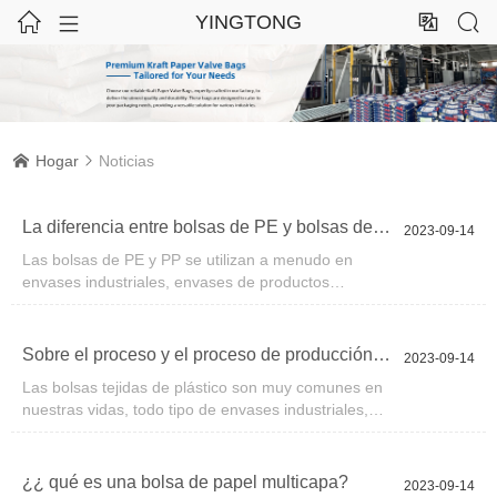




YINGTONG
Hogar
Noticias


La diferencia entre bolsas de PE y bolsas de PP
2023-09-14
Las bolsas de PE y PP se utilizan a menudo en
envases industriales, envases de productos
agrícolas y secundarios y envases de alimentos. Es
posible que no haya mucha diferencia en la
superficie entre las bolsas de PE y las bolsas de pp,
Sobre el proceso y el proceso de producción de bolsas tejidas de plástico
2023-09-14
y la diferencia esencial entre ellas es si pueden
Las bolsas tejidas de plástico son muy comunes en
entrar en contacto directo con alimentos
nuestras vidas, todo tipo de envases industriales,
comestibles. Hablemos de la diferencia entre las
envases agrícolas, envases de alimentos no pueden
bolsas de PE y las bolsas de pp.
prescindir de él, y su proceso de fabricación es
bastante complejo. Hablemos del proceso de
¿¿ qué es una bolsa de papel multicapa?
2023-09-14